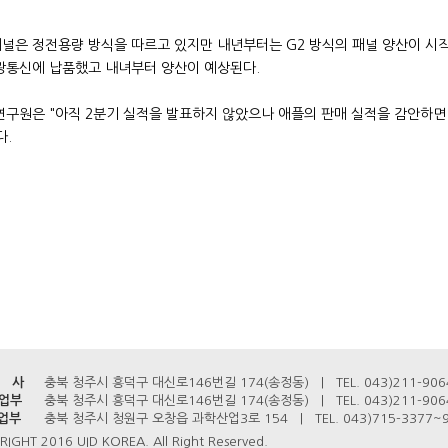
은 정전용량 방식을 따르고 있지만 내년부터는 G2 방식의 패널 양산이 시작될 
광통신에 납품했고 내녀부터 양산이 예상된다.
연구원은 "아직 2분기 실적을 발표하지 않았으나 애플의 판매 실적을 감안하면
다.
 사
충북 청주시 흥덕구 대신로146번길 174(송정동) | TEL. 043)211-9064~
사업부
충북 청주시 흥덕구 대신로146번길 174(송정동) | TEL. 043)211-9064~
업부
충북 청주시 청원구 오창읍 과학산업3로 154 | TEL. 043)715-3377~9 
IGHT 2016 UID KOREA. All Right Reserved.