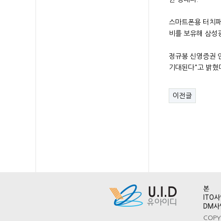
스마트폰용 터치패널
비를 보유해 삼성
정규봉 신영증권 
기대된다"고 밝혔
이전글
본
ITO
DM사
COPYR